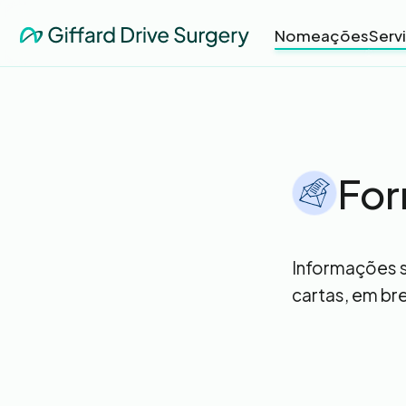
Nomeações
Serv
For
Informações s
cartas, em br