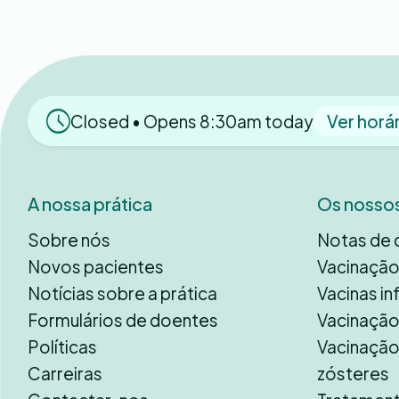
Closed • Opens 8:30am today
Ver horá
A nossa prática
Os nossos
Sobre nós
Notas de 
Novos pacientes
Vacinação 
Notícias sobre a prática
Vacinas in
Formulários de doentes
Vacinação
Políticas
Vacinação
Carreiras
zósteres