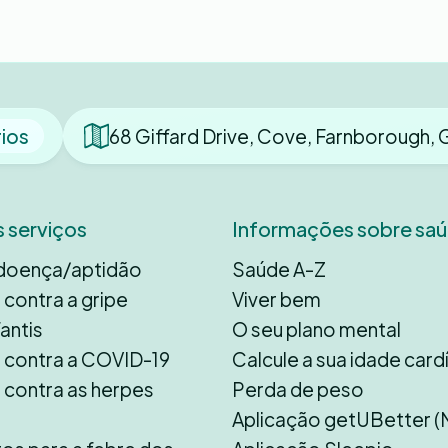
rios
68 Giffard Drive, Cove, Farnborough,
 serviços
Informações sobre sa
doença/aptidão
Saúde A-Z
contra a gripe
Viver bem
fantis
O seu plano mental
 contra a COVID-19
Calcule a sua idade card
 contra as herpes
Perda de peso
Aplicação getUBetter (