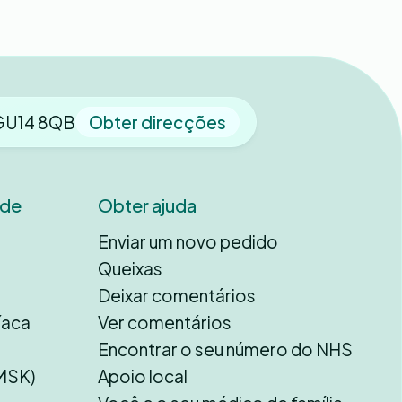
 GU14 8QB
Obter direcções
úde
Obter ajuda
Enviar um novo pedido
Queixas
Deixar comentários
íaca
Ver comentários
Encontrar o seu número do NHS
MSK)
Apoio local